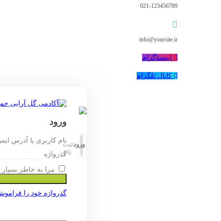
021-123456789
info@yoursite.ir
اینستاگرام
کانال تلگرام
ورود
نام کاربری یا آدرس ایم
ورود
ثبت
نام
گذرواژه
مرا به خاطر بسپار
گذرواژه خود را فراموش