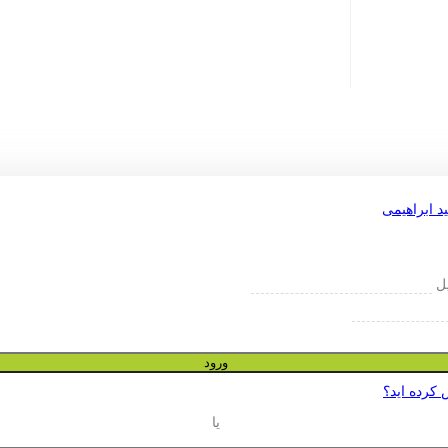
یل
ورود
 کرده اید؟
یا