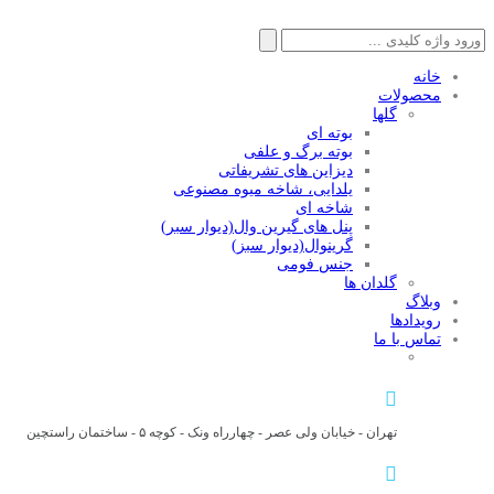
جستجو
برای:
خانه
محصولات
گلها
بوته ای
بوته برگ و علفی
دیزاین های تشریفاتی
یلدایی، شاخه میوه مصنوعی
شاخه ای
پنل های گیرین وال(دیوار سبر)
گرینوال(دیوار سبز)
جنس فومی
گلدان ها
وبلاگ
رویدادها
تماس با ما
تهران - خیابان ولی عصر - چهارراه ونک - کوچه ۵ - ساختمان راستچین