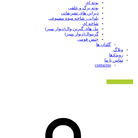
بوته ای
بوته برگ و علفی
دیزاین های تشریفاتی
یلدایی، شاخه میوه مصنوعی
شاخه ای
پنل های گیرین وال(دیوار سبر)
گرینوال(دیوار سبز)
جنس فومی
گلدان ها
وبلاگ
رویدادها
تماس با ما
contactus
ورود/ثبت نام