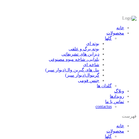
خانه
محصولات
گلها
بوته ای
بوته برگ و علفی
دیزاین های تشریفاتی
یلدایی، شاخه میوه مصنوعی
شاخه ای
پنل های گیرین وال(دیوار سبر)
گرینوال(دیوار سبز)
جنس فومی
گلدان ها
وبلاگ
رویدادها
تماس با ما
contactus
فهرست
خانه
محصولات
گلها