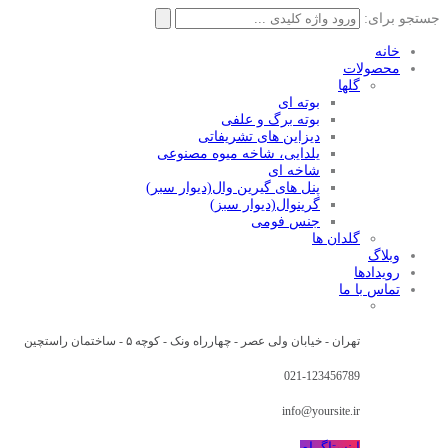
جستجو برای:
خانه
محصولات
گلها
بوته ای
بوته برگ و علفی
دیزاین های تشریفاتی
یلدایی، شاخه میوه مصنوعی
شاخه ای
پنل های گیرین وال(دیوار سبر)
گرینوال(دیوار سبز)
جنس فومی
گلدان ها
وبلاگ
رویدادها
تماس با ما
تهران - خیابان ولی عصر - چهارراه ونک - کوچه ۵ - ساختمان راستچین
021-123456789
info@yoursite.ir
اینستاگرام