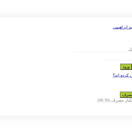
یل
ورود
 کرده اید؟
 مصرف
یکبار مصرف
(00:
30
)