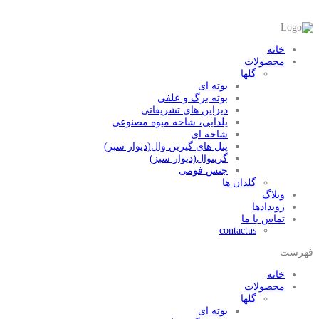
خانه
محصولات
گلها
بوته ای
بوته برگ و علفی
دیزاین های تشریفاتی
یلدایی، شاخه میوه مصنوعی
شاخه ای
پنل های گیرین وال(دیوار سبر)
گرینوال(دیوار سبز)
جنس فومی
گلدان ها
وبلاگ
رویدادها
تماس با ما
contactus
فهرست
خانه
محصولات
گلها
بوته ای