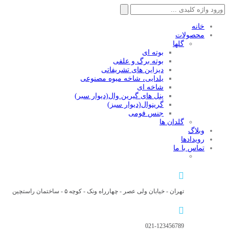
جستجو
برای:
خانه
محصولات
گلها
بوته ای
بوته برگ و علفی
دیزاین های تشریفاتی
یلدایی، شاخه میوه مصنوعی
شاخه ای
پنل های گیرین وال(دیوار سبر)
گرینوال(دیوار سبز)
جنس فومی
گلدان ها
وبلاگ
رویدادها
تماس با ما
تهران - خیابان ولی عصر - چهارراه ونک - کوچه ۵ - ساختمان راستچین
021-123456789