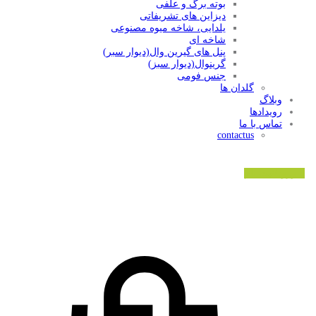
بوته برگ و علفی
دیزاین های تشریفاتی
یلدایی، شاخه میوه مصنوعی
شاخه ای
پنل های گیرین وال(دیوار سبر)
گرینوال(دیوار سبز)
جنس فومی
گلدان ها
وبلاگ
رویدادها
تماس با ما
contactus
ورود/ثبت نام