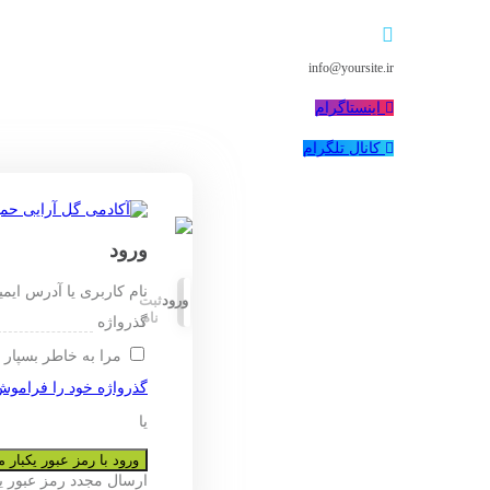
info@yoursite.ir
اینستاگرام
کانال تلگرام
ورود
نام کاربری یا آدرس ایم
ورود
ثبت
نام
گذرواژه
مرا به خاطر بسپار
گذرواژه خود را فراموش
یا
ورود با رمز عبور یکبار
ارسال مجدد رمز عبور 