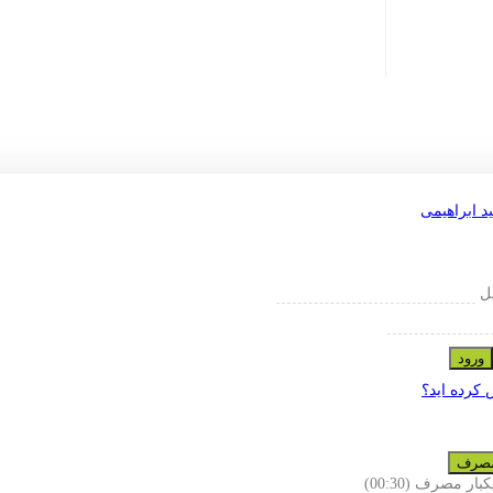
یل
ورود
 کرده اید؟
 مصرف
یکبار مصرف
(00:
30
)