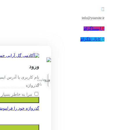
info@yoursite.ir
اینستاگرام
کانال تلگرام
ورود
نام کاربری یا آدرس ایم
ورود
ثبت
نام
گذرواژه
مرا به خاطر بسپار
گذرواژه خود را فراموش