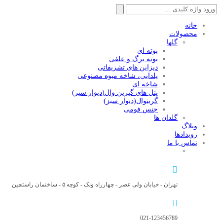
جستجو
برای:
خانه
محصولات
گلها
بوته ای
بوته برگ و علفی
دیزاین های تشریفاتی
یلدایی، شاخه میوه مصنوعی
شاخه ای
پنل های گیرین وال(دیوار سبر)
گرینوال(دیوار سبز)
جنس فومی
گلدان ها
وبلاگ
رویدادها
تماس با ما
تهران - خیابان ولی عصر - چهارراه ونک - کوچه ۵ - ساختمان راستچین
021-123456789