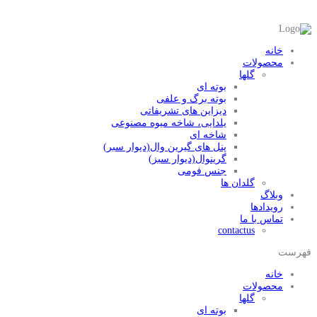
خانه
محصولات
گلها
بوته ای
بوته برگ و علفی
دیزاین های تشریفاتی
یلدایی، شاخه میوه مصنوعی
شاخه ای
پنل های گیرین وال(دیوار سبر)
گرینوال(دیوار سبز)
جنس فومی
گلدان ها
وبلاگ
رویدادها
تماس با ما
contactus
فهرست
خانه
محصولات
گلها
بوته ای