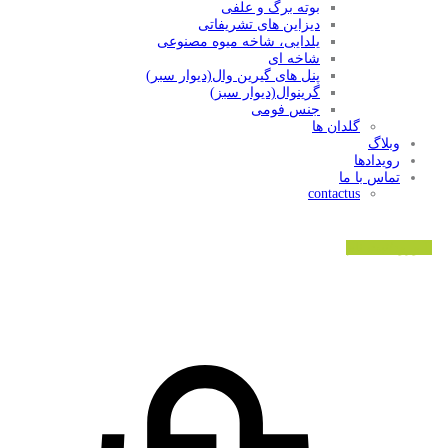
بوته برگ و علفی
دیزاین های تشریفاتی
یلدایی، شاخه میوه مصنوعی
شاخه ای
پنل های گیرین وال(دیوار سبر)
گرینوال(دیوار سبز)
جنس فومی
گلدان ها
وبلاگ
رویدادها
تماس با ما
contactus
ورود/ثبت نام