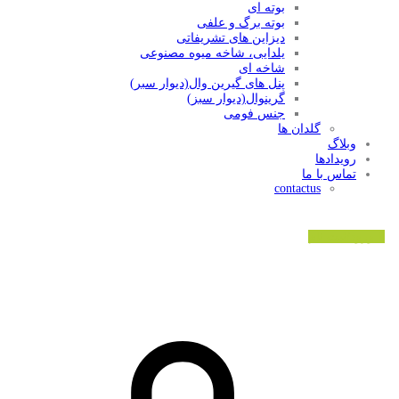
بوته ای
بوته برگ و علفی
دیزاین های تشریفاتی
یلدایی، شاخه میوه مصنوعی
شاخه ای
پنل های گیرین وال(دیوار سبر)
گرینوال(دیوار سبز)
جنس فومی
گلدان ها
وبلاگ
رویدادها
تماس با ما
contactus
ورود/ثبت نام