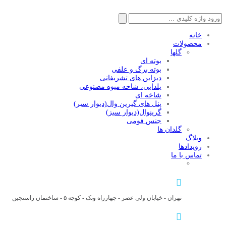
جستجو
برای:
خانه
محصولات
گلها
بوته ای
بوته برگ و علفی
دیزاین های تشریفاتی
یلدایی، شاخه میوه مصنوعی
شاخه ای
پنل های گیرین وال(دیوار سبر)
گرینوال(دیوار سبز)
جنس فومی
گلدان ها
وبلاگ
رویدادها
تماس با ما
تهران - خیابان ولی عصر - چهارراه ونک - کوچه ۵ - ساختمان راستچین