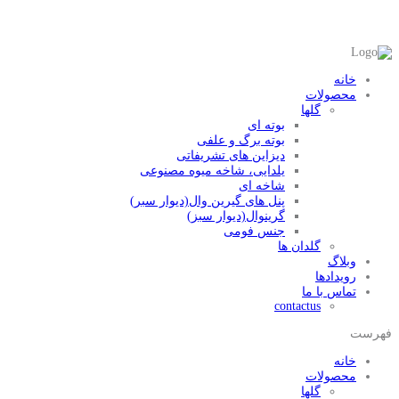
خانه
محصولات
گلها
بوته ای
بوته برگ و علفی
دیزاین های تشریفاتی
یلدایی، شاخه میوه مصنوعی
شاخه ای
پنل های گیرین وال(دیوار سبر)
گرینوال(دیوار سبز)
جنس فومی
گلدان ها
وبلاگ
رویدادها
تماس با ما
contactus
فهرست
خانه
محصولات
گلها