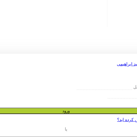
یل
ورود
 کرده اید؟
یا