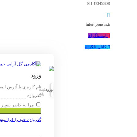
021-123456789
info@yoursite.ir
اینستاگرام
کانال تلگرام
ورود
نام کاربری یا آدرس ایم
ورود
ثبت
نام
گذرواژه
مرا به خاطر بسپار
گذرواژه خود را فراموش