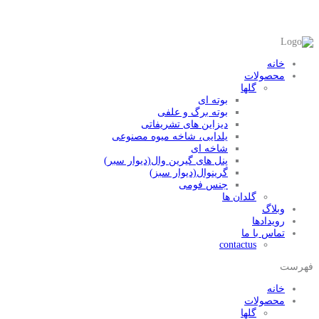
خانه
محصولات
گلها
بوته ای
بوته برگ و علفی
دیزاین های تشریفاتی
یلدایی، شاخه میوه مصنوعی
شاخه ای
پنل های گیرین وال(دیوار سبر)
گرینوال(دیوار سبز)
جنس فومی
گلدان ها
وبلاگ
رویدادها
تماس با ما
contactus
فهرست
خانه
محصولات
گلها