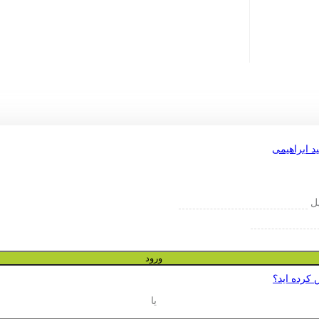
یل
ورود
 کرده اید؟
یا