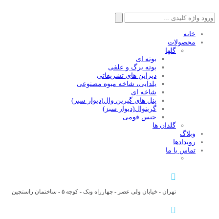
جستجو
برای:
خانه
محصولات
گلها
بوته ای
بوته برگ و علفی
دیزاین های تشریفاتی
یلدایی، شاخه میوه مصنوعی
شاخه ای
پنل های گیرین وال(دیوار سبر)
گرینوال(دیوار سبز)
جنس فومی
گلدان ها
وبلاگ
رویدادها
تماس با ما
تهران - خیابان ولی عصر - چهارراه ونک - کوچه ۵ - ساختمان راستچین