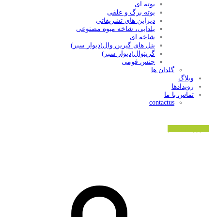
بوته ای
بوته برگ و علفی
دیزاین های تشریفاتی
یلدایی، شاخه میوه مصنوعی
شاخه ای
پنل های گیرین وال(دیوار سبر)
گرینوال(دیوار سبز)
جنس فومی
گلدان ها
وبلاگ
رویدادها
تماس با ما
contactus
ورود/ثبت نام