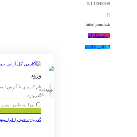
021-123456789
info@yoursite.ir
اینستاگرام
کانال تلگرام
ورود
نام کاربری یا آدرس ایم
ورود
ثبت
نام
گذرواژه
مرا به خاطر بسپار
گذرواژه خود را فراموش