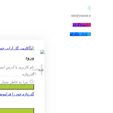
info@yoursite.ir
اینستاگرام
کانال تلگرام
ورود
نام کاربری یا آدرس ایم
ورود
ثبت
نام
گذرواژه
مرا به خاطر بسپار
گذرواژه خود را فراموش