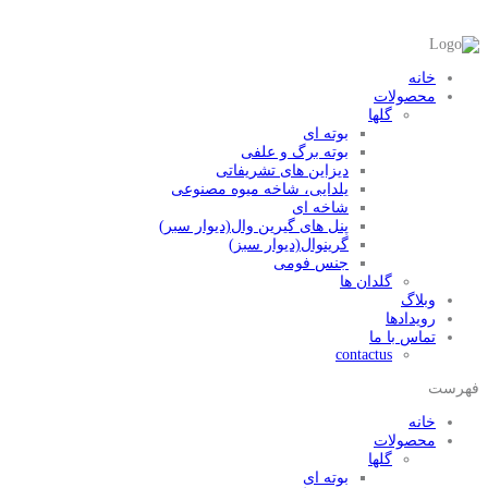
خانه
محصولات
گلها
بوته ای
بوته برگ و علفی
دیزاین های تشریفاتی
یلدایی، شاخه میوه مصنوعی
شاخه ای
پنل های گیرین وال(دیوار سبر)
گرینوال(دیوار سبز)
جنس فومی
گلدان ها
وبلاگ
رویدادها
تماس با ما
contactus
فهرست
خانه
محصولات
گلها
بوته ای