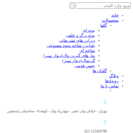
جستجو
برای:
خانه
محصولات
گلها
بوته ای
بوته برگ و علفی
دیزاین های تشریفاتی
یلدایی، شاخه میوه مصنوعی
شاخه ای
پنل های گیرین وال(دیوار سبر)
گرینوال(دیوار سبز)
جنس فومی
گلدان ها
وبلاگ
رویدادها
تماس با ما
تهران - خیابان ولی عصر - چهارراه ونک - کوچه ۵ - ساختمان راستچین
021-123456789