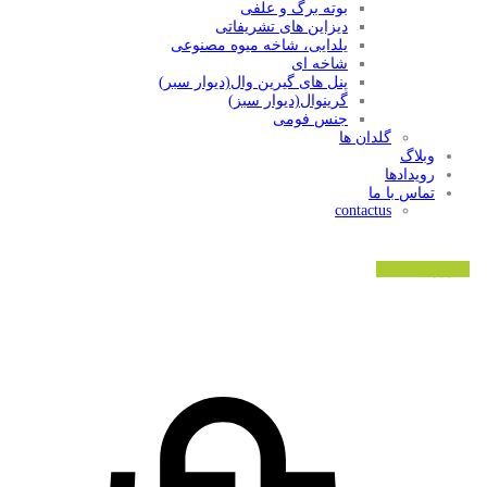
بوته برگ و علفی
دیزاین های تشریفاتی
یلدایی، شاخه میوه مصنوعی
شاخه ای
پنل های گیرین وال(دیوار سبر)
گرینوال(دیوار سبز)
جنس فومی
گلدان ها
وبلاگ
رویدادها
تماس با ما
contactus
ورود/ثبت نام