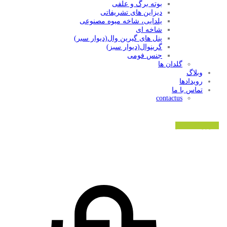
بوته برگ و علفی
دیزاین های تشریفاتی
یلدایی، شاخه میوه مصنوعی
شاخه ای
پنل های گیرین وال(دیوار سبر)
گرینوال(دیوار سبز)
جنس فومی
گلدان ها
وبلاگ
رویدادها
تماس با ما
contactus
ورود/ثبت نام