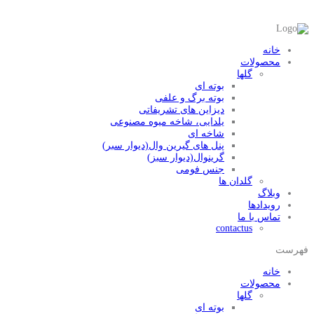
خانه
محصولات
گلها
بوته ای
بوته برگ و علفی
دیزاین های تشریفاتی
یلدایی، شاخه میوه مصنوعی
شاخه ای
پنل های گیرین وال(دیوار سبر)
گرینوال(دیوار سبز)
جنس فومی
گلدان ها
وبلاگ
رویدادها
تماس با ما
contactus
فهرست
خانه
محصولات
گلها
بوته ای