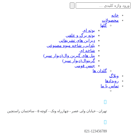
جستجو
برای:
خانه
محصولات
گلها
بوته ای
بوته برگ و علفی
دیزاین های تشریفاتی
یلدایی، شاخه میوه مصنوعی
شاخه ای
پنل های گیرین وال(دیوار سبر)
گرینوال(دیوار سبز)
جنس فومی
گلدان ها
وبلاگ
رویدادها
تماس با ما
تهران - خیابان ولی عصر - چهارراه ونک - کوچه ۵ - ساختمان راستچین
021-123456789