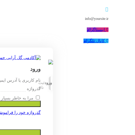
info@yoursite.ir
اینستاگرام
کانال تلگرام
ورود
نام کاربری یا آدرس ایم
ورود
ثبت
نام
گذرواژه
مرا به خاطر بسپار
گذرواژه خود را فراموش