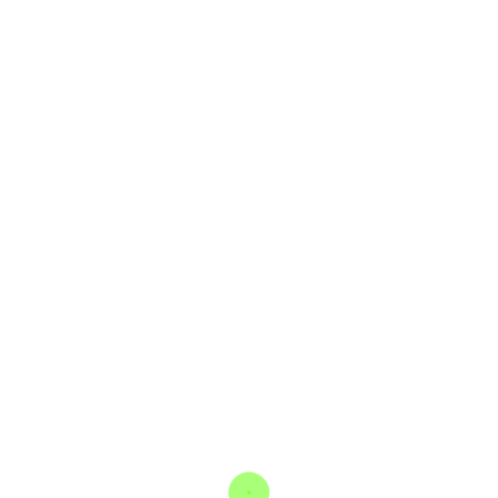
53
530A Z
5610-Boomzino Casino
6
61
620A Z
64
68
7
72
730A Z