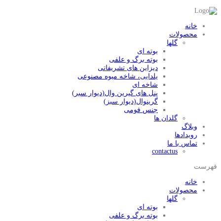
خانه
محصولات
گلها
بوته ای
بوته برگ و علفی
دیزاین های تشریفاتی
یلدایی، شاخه میوه مصنوعی
شاخه ای
پنل های گیرین وال(دیوار سبر)
گرینوال(دیوار سبز)
جنس فومی
گلدان ها
وبلاگ
رویدادها
تماس با ما
contactus
فهرست
خانه
محصولات
گلها
بوته ای
بوته برگ و علفی