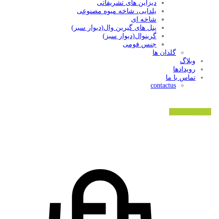
دیزاین های تشریفاتی
یلدایی، شاخه میوه مصنوعی
شاخه ای
پنل های گیرین وال(دیوار سبر)
گرینوال(دیوار سبز)
جنس فومی
گلدان ها
وبلاگ
رویدادها
تماس با ما
contactus
ورود/ثبت نام