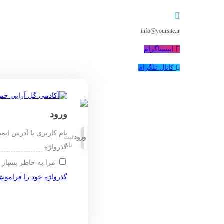
info@yoursite.ir
اینستاگرام
کانال تلگرام
ورود
نام کاربری یا آدرس ایم
ورود
ثبت
نام
گذرواژه
مرا به خاطر بسپار
گذرواژه خود را فراموش