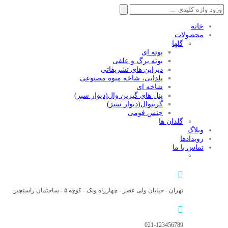
جستجو
برای:
خانه
محصولات
گلها
بوته ای
بوته برگ و علفی
دیزاین های تشریفاتی
یلدایی، شاخه میوه مصنوعی
شاخه ای
پنل های گیرین وال(دیوار سبر)
گرینوال(دیوار سبز)
جنس فومی
گلدان ها
وبلاگ
رویدادها
تماس با ما
تهران - خیابان ولی عصر - چهارراه ونک - کوچه ۵ - ساختمان راستچین
021-123456789