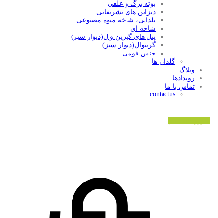
بوته برگ و علفی
دیزاین های تشریفاتی
یلدایی، شاخه میوه مصنوعی
شاخه ای
پنل های گیرین وال(دیوار سبر)
گرینوال(دیوار سبز)
جنس فومی
گلدان ها
وبلاگ
رویدادها
تماس با ما
contactus
ورود/ثبت نام