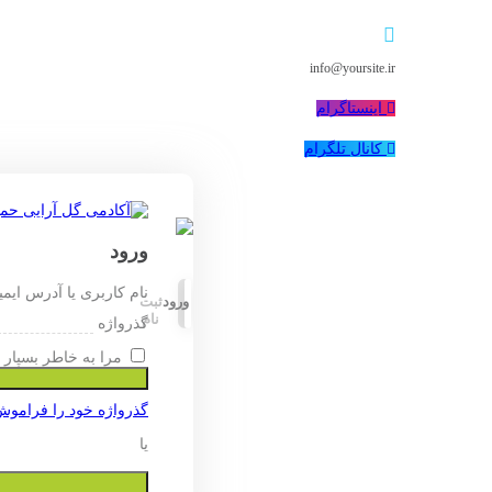
info@yoursite.ir
اینستاگرام
کانال تلگرام
ورود
نام کاربری یا آدرس ایم
ورود
ثبت
نام
گذرواژه
مرا به خاطر بسپار
گذرواژه خود را فراموش
یا