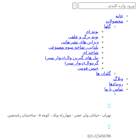
جستجو
برای:
خانه
محصولات
گلها
بوته ای
بوته برگ و علفی
دیزاین های تشریفاتی
یلدایی، شاخه میوه مصنوعی
شاخه ای
پنل های گیرین وال(دیوار سبر)
گرینوال(دیوار سبز)
جنس فومی
گلدان ها
وبلاگ
رویدادها
تماس با ما
تهران - خیابان ولی عصر - چهارراه ونک - کوچه ۵ - ساختمان راستچین
021-123456789