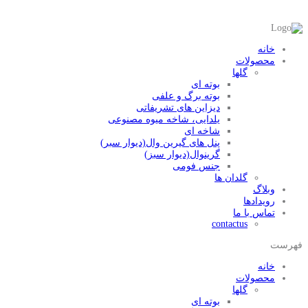
خانه
محصولات
گلها
بوته ای
بوته برگ و علفی
دیزاین های تشریفاتی
یلدایی، شاخه میوه مصنوعی
شاخه ای
پنل های گیرین وال(دیوار سبر)
گرینوال(دیوار سبز)
جنس فومی
گلدان ها
وبلاگ
رویدادها
تماس با ما
contactus
فهرست
خانه
محصولات
گلها
بوته ای