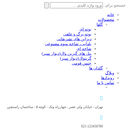
جستجو برای:
خانه
محصولات
گلها
بوته ای
بوته برگ و علفی
دیزاین های تشریفاتی
یلدایی، شاخه میوه مصنوعی
شاخه ای
پنل های گیرین وال(دیوار سبر)
گرینوال(دیوار سبز)
جنس فومی
گلدان ها
وبلاگ
رویدادها
تماس با ما
تهران - خیابان ولی عصر - چهارراه ونک - کوچه ۵ - ساختمان راستچین
021-123456789