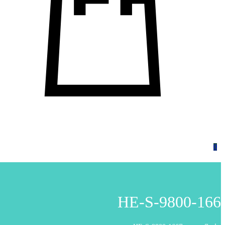
0
HE-S-9800-166