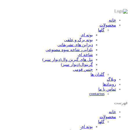
خانه
محصولات
گلها
بوته ای
بوته برگ و علفی
دیزاین های تشریفاتی
یلدایی، شاخه میوه مصنوعی
شاخه ای
پنل های گیرین وال(دیوار سبر)
گرینوال(دیوار سبز)
جنس فومی
گلدان ها
وبلاگ
رویدادها
تماس با ما
contactus
فهرست
خانه
محصولات
گلها
بوته ای