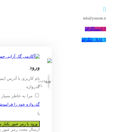
info@yoursite.ir
اینستاگرام
کانال تلگرام
ورود
نام کاربری یا آدرس ایم
ورود
ثبت
نام
گذرواژه
مرا به خاطر بسپار
گذرواژه خود را فراموش
یا
ورود با رمز عبور یکبار
ارسال مجدد رمز عبور 