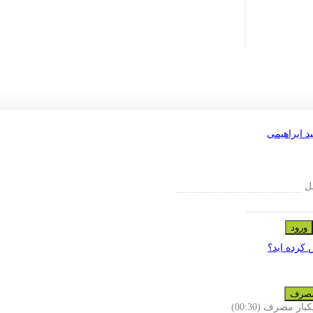
یل
ورود
 کرده اید؟
 مصرف
یکبار مصرف
(00:
30
)