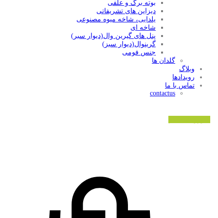
بوته برگ و علفی
دیزاین های تشریفاتی
یلدایی، شاخه میوه مصنوعی
شاخه ای
پنل های گیرین وال(دیوار سبر)
گرینوال(دیوار سبز)
جنس فومی
گلدان ها
وبلاگ
رویدادها
تماس با ما
contactus
ورود/ثبت نام