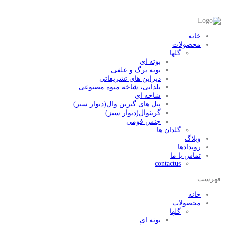
خانه
محصولات
گلها
بوته ای
بوته برگ و علفی
دیزاین های تشریفاتی
یلدایی، شاخه میوه مصنوعی
شاخه ای
پنل های گیرین وال(دیوار سبر)
گرینوال(دیوار سبز)
جنس فومی
گلدان ها
وبلاگ
رویدادها
تماس با ما
contactus
فهرست
خانه
محصولات
گلها
بوته ای