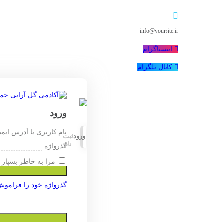
info@yoursite.ir
اینستاگرام
کانال تلگرام
ورود
نام کاربری یا آدرس ایم
ورود
ثبت
نام
گذرواژه
مرا به خاطر بسپار
گذرواژه خود را فراموش