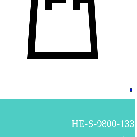
0
HE-S-9800-133