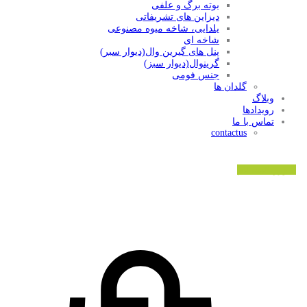
بوته برگ و علفی
دیزاین های تشریفاتی
یلدایی، شاخه میوه مصنوعی
شاخه ای
پنل های گیرین وال(دیوار سبر)
گرینوال(دیوار سبز)
جنس فومی
گلدان ها
وبلاگ
رویدادها
تماس با ما
contactus
ورود/ثبت نام