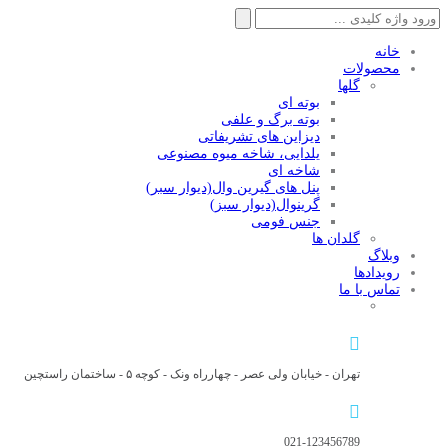
جستجو
برای:
خانه
محصولات
گلها
بوته ای
بوته برگ و علفی
دیزاین های تشریفاتی
یلدایی، شاخه میوه مصنوعی
شاخه ای
پنل های گیرین وال(دیوار سبر)
گرینوال(دیوار سبز)
جنس فومی
گلدان ها
وبلاگ
رویدادها
تماس با ما
تهران - خیابان ولی عصر - چهارراه ونک - کوچه ۵ - ساختمان راستچین
021-123456789