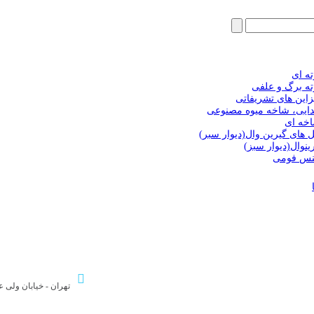
ته ای
ته برگ و علفی
زاین های تشریفاتی
دایی، شاخه میوه مصنوعی
خه ای
ل های گیرین وال(دیوار سبر)
ینوال(دیوار سبز)
س فومی
تهران - خیابان ولی عصر - چها