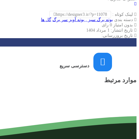
لینک کوتاه :
https://designer3.ir/?p=11078
دسته بندی
بوته برگ سبز , بوته آویز سر برگ
گل ها
بدون امتیاز
0 رای
تاریخ انتشار: 1 مرداد 1404
تاریخ بروزرسانی:
دسترسی سریع
موارد مرتبط