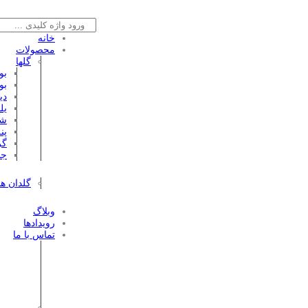
خانه
محصولات
گلها
بو
بو
دی
یل
شا
پن
گر
جن
گلدان ها
وبلاگ
رویدادها
تماس با ما