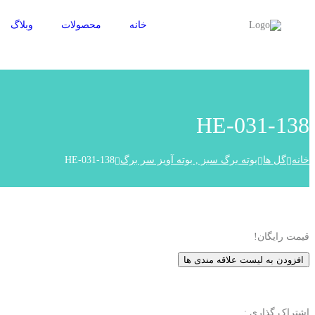
خانه
محصولات
وبلاگ
HE-031-138
خانه
گل ها
بوته برگ سبز , بوته آویز سر برگ
HE-031-138
قیمت
رایگان!
افزودن به لیست علاقه مندی ها
اشتراک گذاری :