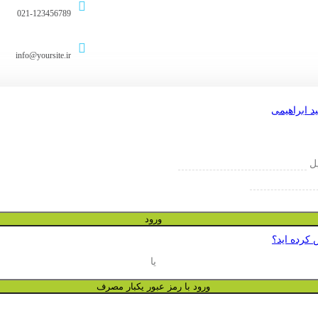
021-123456789
info@yoursite.ir
یل
ورود
 کرده اید؟
یا
ورود با رمز عبور یکبار مصرف