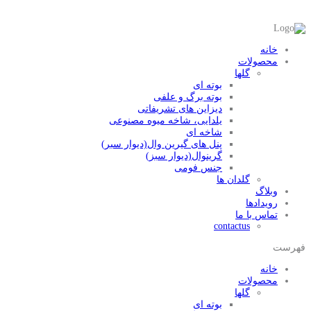
خانه
محصولات
گلها
بوته ای
بوته برگ و علفی
دیزاین های تشریفاتی
یلدایی، شاخه میوه مصنوعی
شاخه ای
پنل های گیرین وال(دیوار سبر)
گرینوال(دیوار سبز)
جنس فومی
گلدان ها
وبلاگ
رویدادها
تماس با ما
contactus
فهرست
خانه
محصولات
گلها
بوته ای