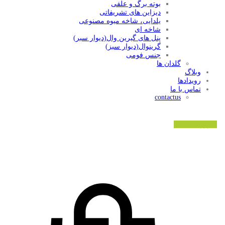
بوته برگ و علفی
دیزاین های تشریفاتی
یلدایی، شاخه میوه مصنوعی
شاخه ای
پنل های گیرین وال(دیوار سبر)
گرینوال(دیوار سبز)
جنس فومی
گلدان ها
وبلاگ
رویدادها
تماس با ما
contactus
ورود/ثبت نام