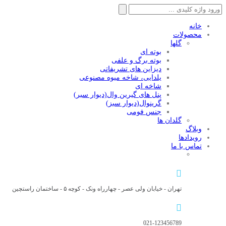
جستجو
برای:
خانه
محصولات
گلها
بوته ای
بوته برگ و علفی
دیزاین های تشریفاتی
یلدایی، شاخه میوه مصنوعی
شاخه ای
پنل های گیرین وال(دیوار سبر)
گرینوال(دیوار سبز)
جنس فومی
گلدان ها
وبلاگ
رویدادها
تماس با ما
تهران - خیابان ولی عصر - چهارراه ونک - کوچه ۵ - ساختمان راستچین
021-123456789