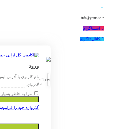
info@yoursite.ir
اینستاگرام
کانال تلگرام
ورود
نام کاربری یا آدرس ایم
ورود
ثبت
نام
گذرواژه
مرا به خاطر بسپار
گذرواژه خود را فراموش