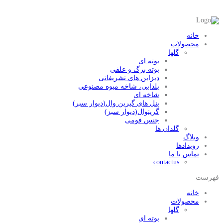
خانه
محصولات
گلها
بوته ای
بوته برگ و علفی
دیزاین های تشریفاتی
یلدایی، شاخه میوه مصنوعی
شاخه ای
پنل های گیرین وال(دیوار سبر)
گرینوال(دیوار سبز)
جنس فومی
گلدان ها
وبلاگ
رویدادها
تماس با ما
contactus
فهرست
خانه
محصولات
گلها
بوته ای