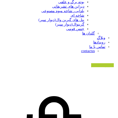
بوته برگ و علفی
دیزاین های تشریفاتی
یلدایی، شاخه میوه مصنوعی
شاخه ای
پنل های گیرین وال(دیوار سبر)
گرینوال(دیوار سبز)
جنس فومی
گلدان ها
وبلاگ
رویدادها
تماس با ما
contactus
ورود/ثبت نام