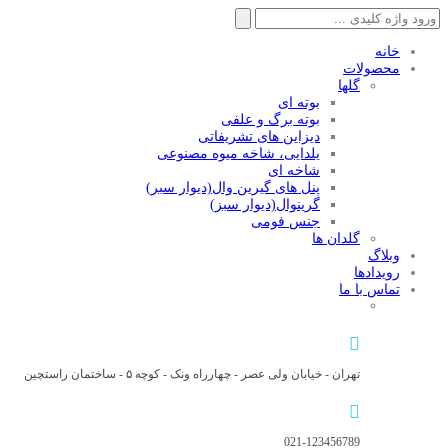
جستجو
برای:
خانه
محصولات
گلها
بوته ای
بوته برگ و علفی
دیزاین های تشریفاتی
یلدایی، شاخه میوه مصنوعی
شاخه ای
پنل های گیرین وال(دیوار سبر)
گرینوال(دیوار سبز)
جنس فومی
گلدان ها
وبلاگ
رویدادها
تماس با ما
تهران - خیابان ولی عصر - چهارراه ونک - کوچه ۵ - ساختمان راستچین
021-123456789