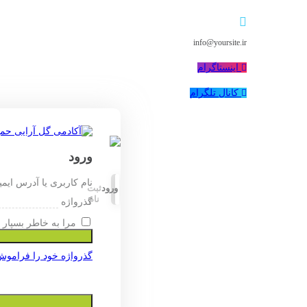
info@yoursite.ir
اینستاگرام
کانال تلگرام
ورود
نام کاربری یا آدرس ایم
ورود
ثبت
نام
گذرواژه
مرا به خاطر بسپار
گذرواژه خود را فراموش