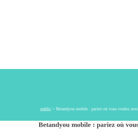
public
>
Betandyou mobile : pariez où vous voulez avec 
Betandyou mobile : pariez où vous 