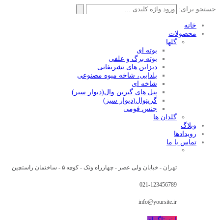
جستجو برای:
خانه
محصولات
گلها
بوته ای
بوته برگ و علفی
دیزاین های تشریفاتی
یلدایی، شاخه میوه مصنوعی
شاخه ای
پنل های گیرین وال(دیوار سبر)
گرینوال(دیوار سبز)
جنس فومی
گلدان ها
وبلاگ
رویدادها
تماس با ما
تهران - خیابان ولی عصر - چهارراه ونک - کوچه ۵ - ساختمان راستچین
021-123456789
info@yoursite.ir
اینستاگرام