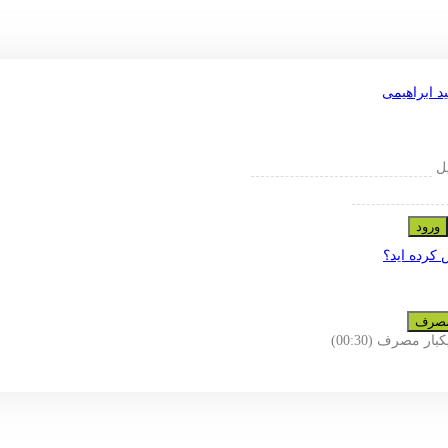
یل
ورود
 کرده اید؟
 مصرف
یکبار مصرف
(00:
30
)