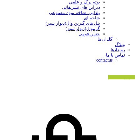
بوته برگ و علفی
دیزاین های تشریفاتی
یلدایی، شاخه میوه مصنوعی
شاخه ای
پنل های گیرین وال(دیوار سبر)
گرینوال(دیوار سبز)
جنس فومی
گلدان ها
وبلاگ
رویدادها
تماس با ما
contactus
ورود/ثبت نام