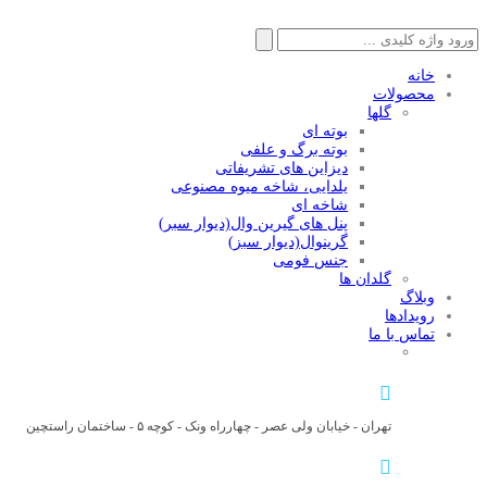
جستجو
برای:
خانه
محصولات
گلها
بوته ای
بوته برگ و علفی
دیزاین های تشریفاتی
یلدایی، شاخه میوه مصنوعی
شاخه ای
پنل های گیرین وال(دیوار سبر)
گرینوال(دیوار سبز)
جنس فومی
گلدان ها
وبلاگ
رویدادها
تماس با ما
تهران - خیابان ولی عصر - چهارراه ونک - کوچه ۵ - ساختمان راستچین