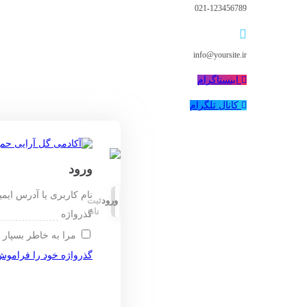
021-123456789
info@yoursite.ir
اینستاگرام
کانال تلگرام
ورود
نام کاربری یا آدرس ایم
ورود
ثبت
نام
گذرواژه
مرا به خاطر بسپار
گذرواژه خود را فراموش