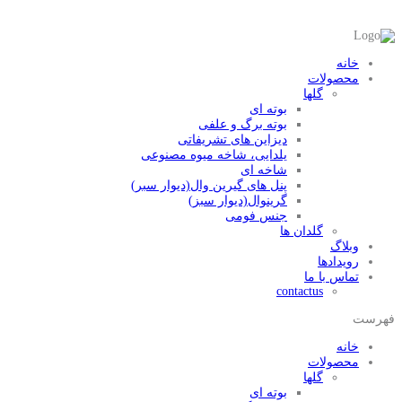
خانه
محصولات
گلها
بوته ای
بوته برگ و علفی
دیزاین های تشریفاتی
یلدایی، شاخه میوه مصنوعی
شاخه ای
پنل های گیرین وال(دیوار سبر)
گرینوال(دیوار سبز)
جنس فومی
گلدان ها
وبلاگ
رویدادها
تماس با ما
contactus
فهرست
خانه
محصولات
گلها
بوته ای